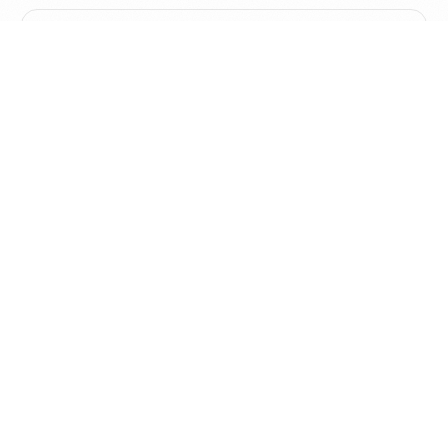
主动式知识唤醒
让旧知识在阅读或创作时自然出现，不再被遗忘在笔记
深处
阅读时发现相似想法
浏览网页时自动唤醒知识库中的相关笔记，形成知识回
路